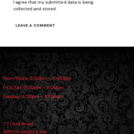
I agree that my submitted data is being
collected and stored
.
Opening Hours
Mon-Thurs: 5:00pm – 10:00pm
Fri & Sat: 5:00pm – 11:00pm
Sunday: 4:00pm – 10:00pm
Location
77 Lees Road
Ashton-under-Lyne