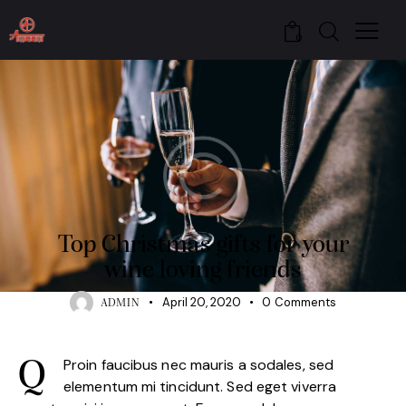
0
VINEYARD
Top Christmas gifts for your
wine loving friends
April 20, 2020
0
Comments
ADMIN
Proin faucibus nec mauris a sodales, sed
Q
elementum mi tincidunt. Sed eget viverra