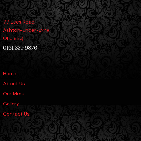
Location
77 Lees Road
Ashton-under-Lyne
OL6 8BQ
0161 339 9876
Links
Home
About Us
Our Menu
Gallery
Contact Us
Get in Touch