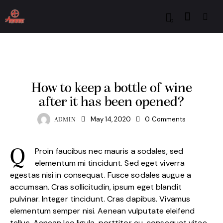
0
NEWS
How to keep a bottle of wine
after it has been opened?
May 14, 2020
0
Comments
ADMIN
Proin faucibus nec mauris a sodales, sed
Q
elementum mi tincidunt. Sed eget viverra
egestas nisi in consequat. Fusce sodales augue a
accumsan. Cras sollicitudin, ipsum eget blandit
pulvinar. Integer tincidunt. Cras dapibus. Vivamus
elementum semper nisi. Aenean vulputate eleifend
tellus. Aenean leo ligula, porttitor eu, consequat vitae,