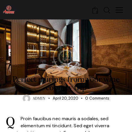
0
VINEYARD
Perfect pairings from your wine
country trip
April 20, 2020
0
Comments
ADMIN
Proin faucibus nec mauris a sodales, sed
Q
elementum mi tincidunt. Sed eget viverra