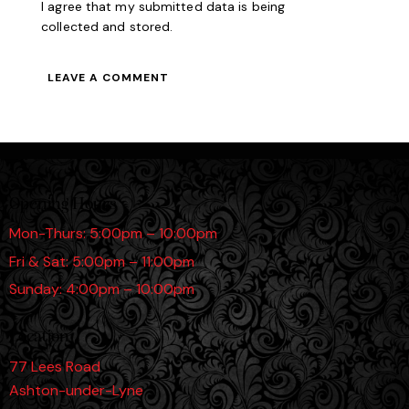
I agree that my submitted data is being
collected and stored
.
Opening Hours
Mon-Thurs: 5:00pm – 10:00pm
Fri & Sat: 5:00pm – 11:00pm
Sunday: 4:00pm – 10:00pm
Location
77 Lees Road
Ashton-under-Lyne