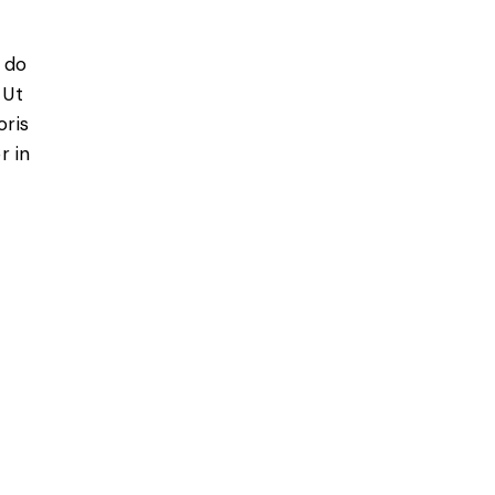
 do
 Ut
oris
r in