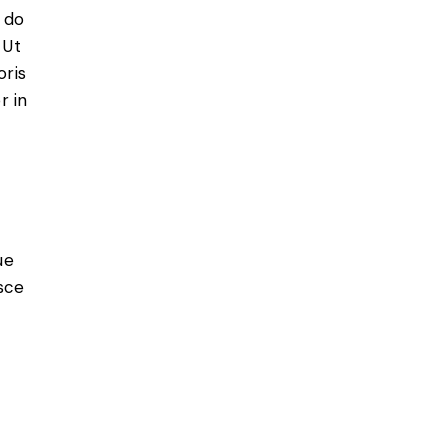
 do
 Ut
oris
r in
ue
sce