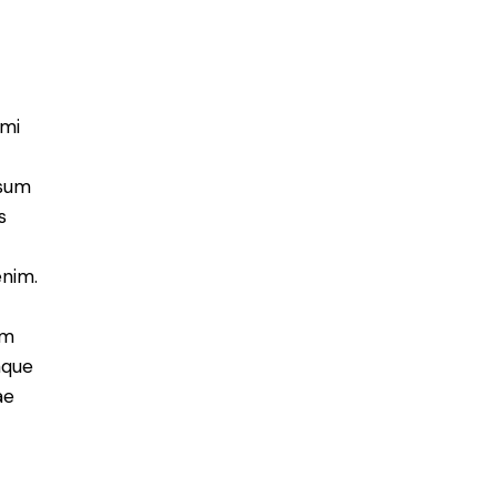
 mi
psum
s
enim.
em
aque
ae