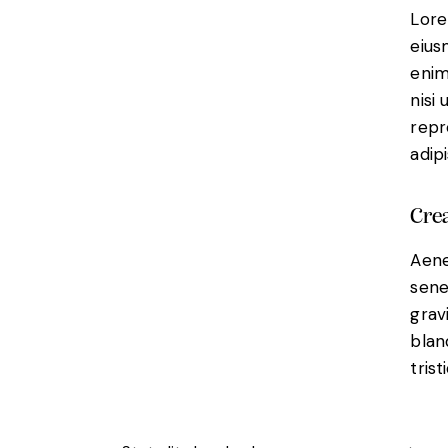
Lore
eius
enim
nisi
repr
adipi
Crea
Aene
sene
gravi
blan
trist