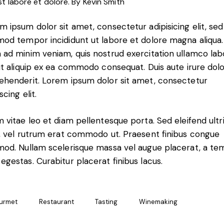
st labore et dolore. By
Kevin Smith
m ipsum dolor sit amet, consectetur adipisicing elit, sed
mod tempor incididunt ut labore et dolore magna aliqua.
 ad minim veniam, quis nostrud exercitation ullamco lab
 ut aliquip ex ea commodo consequat. Duis aute irure dolo
ehenderit. Lorem ipsum dolor sit amet, consectetur
scing elit.
m vitae leo et diam pellentesque porta. Sed eleifend ultr
s, vel rutrum erat commodo ut. Praesent finibus congue
mod. Nullam scelerisque massa vel augue placerat, a t
egestas. Curabitur placerat finibus lacus.
urmet
Restaurant
Tasting
Winemaking