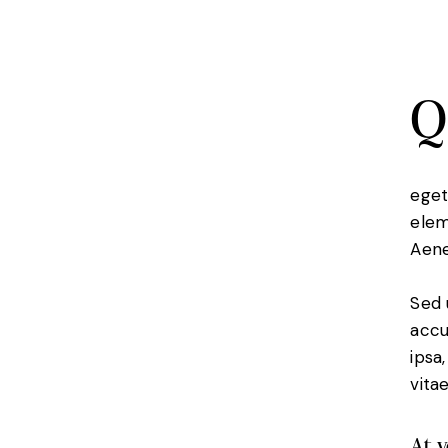
Q
eget
elem
Aene
Sed 
accu
ipsa
vita
At 