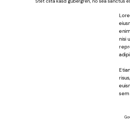
Stet clita kasd gubergren, no sea sanctus e
Lore
eius
enim
nisi
repr
adipi
Etia
risu
euis
sem 
Go