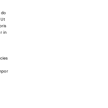
 do
 Ut
oris
r in
icies
empor