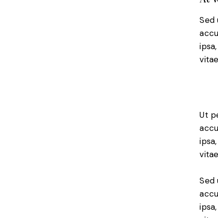
Sed 
accu
ipsa
vitae
Ut p
accu
ipsa
vita
Sed 
accu
ipsa