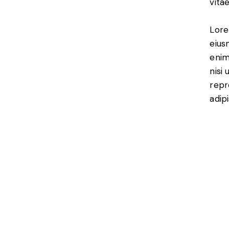
vita
Lore
eius
enim
nisi
repr
adipi