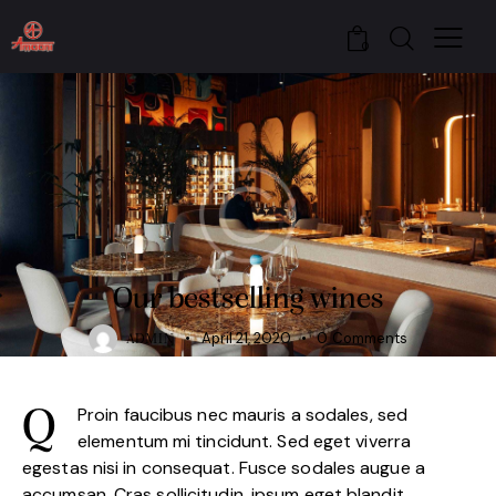
0
WINE WORLD
Our bestselling wines
April 21, 2020
0
Comments
ADMIN
Proin faucibus nec mauris a sodales, sed
Q
elementum mi tincidunt. Sed eget viverra
egestas nisi in consequat. Fusce sodales augue a
accumsan. Cras sollicitudin, ipsum eget blandit