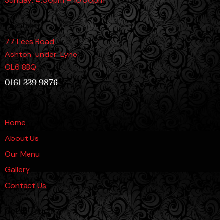
Sunday: 4:00pm – 10:00pm
Location
77 Lees Road
Ashton-under-Lyne
OL6 8BQ
0161 339 9876
Links
Home
About Us
Our Menu
Gallery
Contact Us
Get in Touch