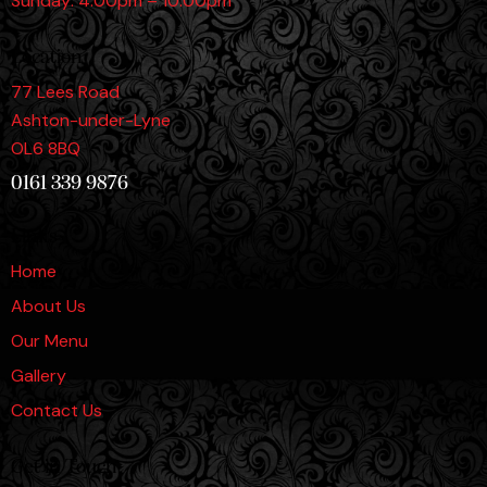
Sunday: 4:00pm – 10:00pm
Location
77 Lees Road
Ashton-under-Lyne
OL6 8BQ
0161 339 9876
Links
Home
About Us
Our Menu
Gallery
Contact Us
Get in Touch