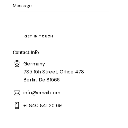
Contact Info
Germany —
785 15h Street, Office 478
Berlin, De 81566
info@email.com
+1 840 841 25 69