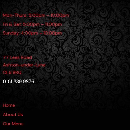
Opening Hours
Mon-Thurs: 5:00pm – 10:00pm
Fri & Sat: 5:00pm – 11:00pm
Sunday: 4:00pm – 10:00pm
Location
77 Lees Road
Ashton-under-Lyne
OL6 8BQ
0161 339 9876
Links
Home
About Us
Our Menu