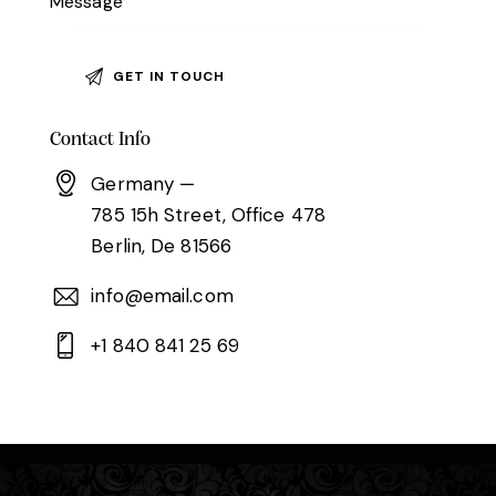
Contact Info
Germany —
785 15h Street, Office 478
Berlin, De 81566
info@email.com
+1 840 841 25 69