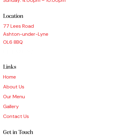
Sunday: 4:00pm – 10:00pm
Location
77 Lees Road
Ashton-under-Lyne
OL6 8BQ
0161 339 9876
Links
Home
About Us
Our Menu
Gallery
Contact Us
Get in Touch