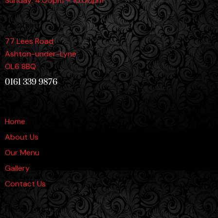
Sunday: 4:00pm – 10:00pm
Location
77 Lees Road
Ashton-under-Lyne
OL6 8BQ
0161 339 9876
Links
Home
About Us
Our Menu
Gallery
Contact Us
Get in Touch